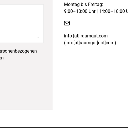
Montag bis Freitag:
9:00–13:00 Uhr | 14:00–18:00 

info
[at]
raumgut.com
(info[at]raumgut[dot]com)
 personenbezogenen
en