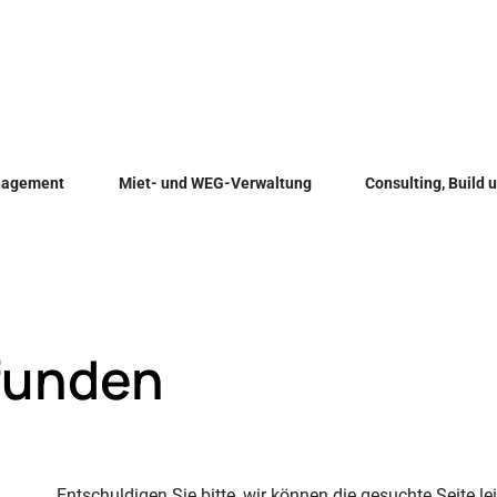
anagement
Miet- und WEG-Verwaltung
Consulting, Build 
efunden
Entschuldigen Sie bitte, wir können die gesuchte Seite lei