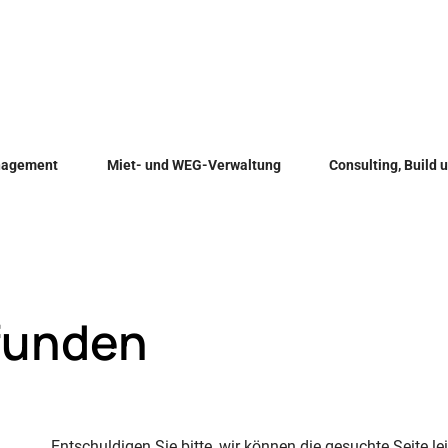
anagement
Miet- und WEG-Verwaltung
Consulting, Build 
efunden
Entschuldigen Sie bitte, wir können die gesuchte Seite lei