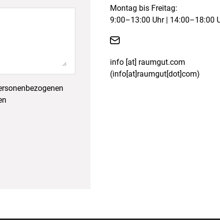
Montag bis Freitag:
9:00–13:00 Uhr | 14:00–18:00 

info
[at]
raumgut.com
(info[at]raumgut[dot]com)
 personenbezogenen
en